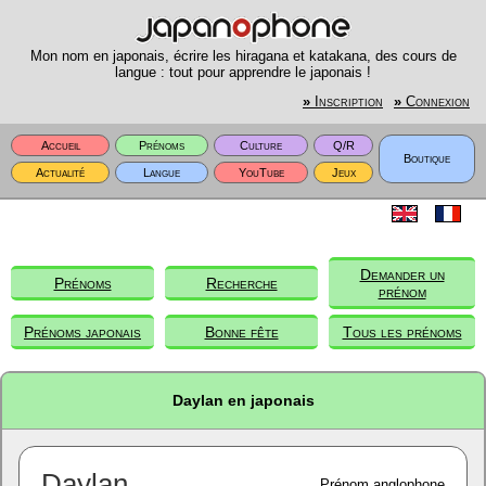
Mon nom en japonais, écrire les hiragana et katakana, des cours de
langue : tout pour apprendre le japonais !
»
Inscription
»
Connexion
Accueil
Prénoms
Culture
Q/R
Boutique
Actualité
Langue
YouTube
Jeux
Demander un
Prénoms
Recherche
prénom
Prénoms japonais
Bonne fête
Tous les prénoms
Daylan en japonais
Daylan
Prénom anglophone