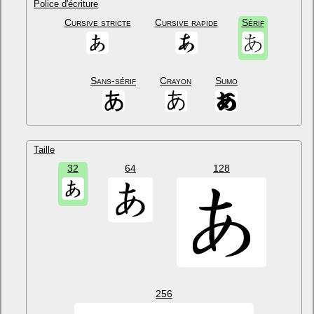
Police d'écriture
Cursive stricte
Cursive rapide
Sérif
Sans-sérif
Crayon
Sumo
Taille
32
64
128
256