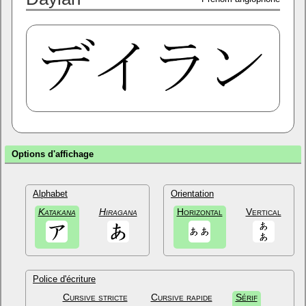
Options d'affichage
Alphabet
Orientation
Katakana
Hiragana
Horizontal
Vertical
Police d'écriture
Cursive stricte
Cursive rapide
Sérif