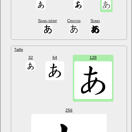
Sans-sérif
Crayon
Sumo
Taille
32
64
128
256