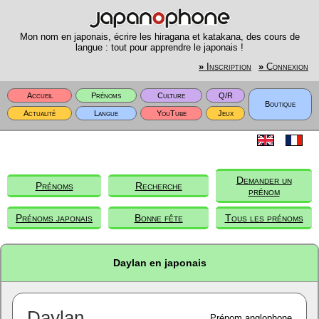
Mon nom en japonais, écrire les hiragana et katakana, des cours de
langue : tout pour apprendre le japonais !
»
Inscription
»
Connexion
Accueil
Prénoms
Culture
Q/R
Boutique
Actualité
Langue
YouTube
Jeux
Demander un
Prénoms
Recherche
prénom
Prénoms japonais
Bonne fête
Tous les prénoms
Daylan en japonais
Daylan
Prénom anglophone