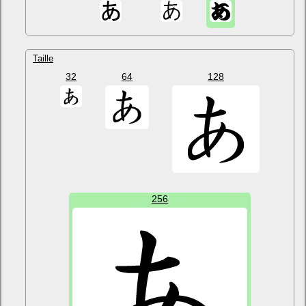
Taille
32
64
128
256