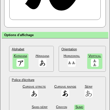
Options d'affichage
Alphabet
Orientation
Katakana
Hiragana
Horizontal
Vertical
Police d'écriture
Cursive stricte
Cursive rapide
Sérif
Sans-sérif
Crayon
Sumo