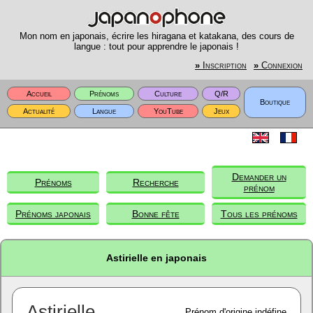
Mon nom en japonais, écrire les hiragana et katakana, des cours de
langue : tout pour apprendre le japonais !
»
Inscription
»
Connexion
Accueil
Prénoms
Culture
Q/R
Boutique
Actualité
Langue
YouTube
Jeux
Demander un
Prénoms
Recherche
prénom
Prénoms japonais
Bonne fête
Tous les prénoms
Astirielle en japonais
Astirielle
Prénom d'origine indéfine