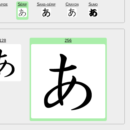
apide
Sérif
Sans-sérif
Crayon
Sumo
128
256