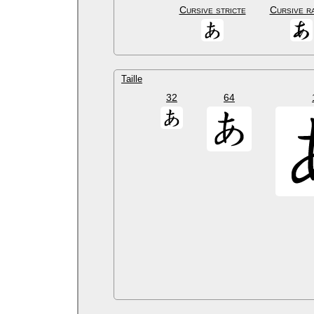
Cursive stricte
Cursive r
Taille
32
64