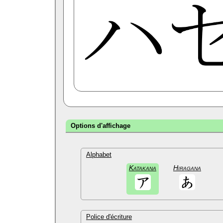
Options d'affichage
Alphabet
Katakana
Hiragana
Police d'écriture