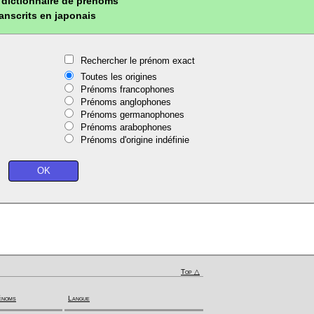
dictionnaire de prénoms
ranscrits en japonais
Rechercher le prénom exact
Toutes les origines
Prénoms francophones
Prénoms anglophones
Prénoms germanophones
Prénoms arabophones
Prénoms d'origine indéfinie
Top △
énoms
Langue