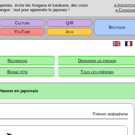
onais, écrire les hiragana et katakana, des cours
»
Inscriptio
angue : tout pour apprendre le japonais !
»
Connexio
Culture
Q/R
Boutique
YouTube
Jeux
Recherche
Demander un prénom
Bonne fête
Tous les prénoms
Hazem en japonais
Prénom arabophone