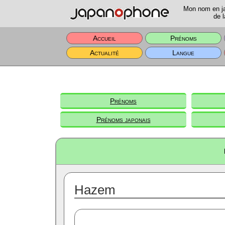
Mon nom en jap
de l
Accueil
Prénoms
Actualité
Langue
Prénoms
Prénoms japonais
Hazem