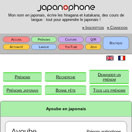
Mon nom en japonais, écrire les hiragana et katakana, des cours de
langue : tout pour apprendre le japonais !
»
Inscription
»
Connexion
Accueil
Prénoms
Culture
Q/R
Boutique
Actualité
Langue
YouTube
Jeux
Demander un
Prénoms
Recherche
prénom
Prénoms japonais
Bonne fête
Tous les prénoms
Ayoube en japonais
Ayoube
Prénom arabophone