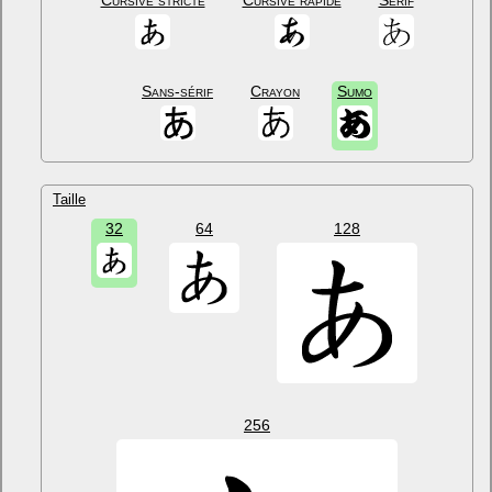
Cursive stricte
Cursive rapide
Sérif
Sans-sérif
Crayon
Sumo
Taille
32
64
128
256