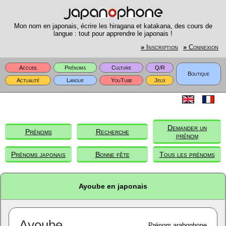
Mon nom en japonais, écrire les hiragana et katakana, des cours de
langue : tout pour apprendre le japonais !
»
Inscription
»
Connexion
Accueil
Prénoms
Culture
Q/R
Boutique
Actualité
Langue
YouTube
Jeux
Demander un
Prénoms
Recherche
prénom
Prénoms japonais
Bonne fête
Tous les prénoms
Ayoube en japonais
Ayoube
Prénom arabophone