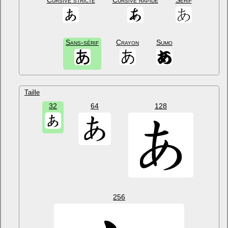
Cursive stricte
Cursive rapide
Sérif
Sans-sérif
Crayon
Sumo
Taille
32
64
128
256