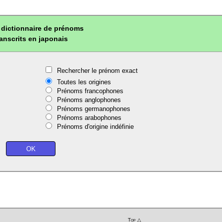
dictionnaire de prénoms
ranscrits en japonais
Rechercher le prénom exact
Toutes les origines
Prénoms francophones
Prénoms anglophones
Prénoms germanophones
Prénoms arabophones
Prénoms d'origine indéfinie
Top △