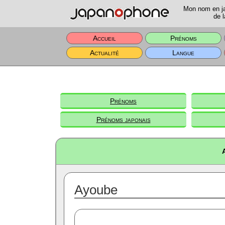
Mon nom en jap
de l
Accueil
Prénoms
Actualité
Langue
Prénoms
Prénoms japonais
Ayoube