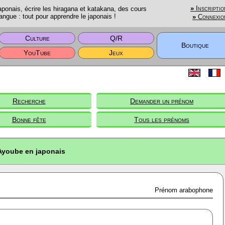
onais, écrire les hiragana et katakana, des cours
»
Inscriptio
angue : tout pour apprendre le japonais !
»
Connexio
Culture
Q/R
Boutique
YouTube
Jeux
Recherche
Demander un prénom
Bonne fête
Tous les prénoms
Ayoube en japonais
Prénom arabophone