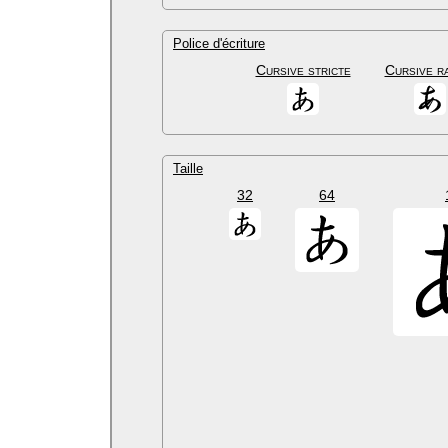
Police d'écriture
Cursive stricte
Cursive r
Taille
32
64