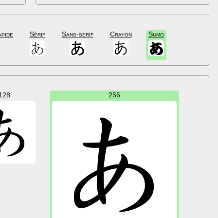
apide
Sérif
Sans-sérif
Crayon
Sumo
128
256