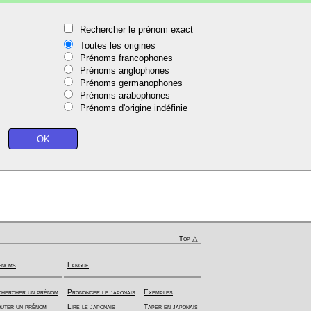
Rechercher le prénom exact
Toutes les origines
Prénoms francophones
Prénoms anglophones
Prénoms germanophones
Prénoms arabophones
Prénoms d'origine indéfinie
Top △
énoms
Langue
hercher un prénom
Prononcer le japonais
Exemples
uter un prénom
Lire le japonais
Taper en japonais