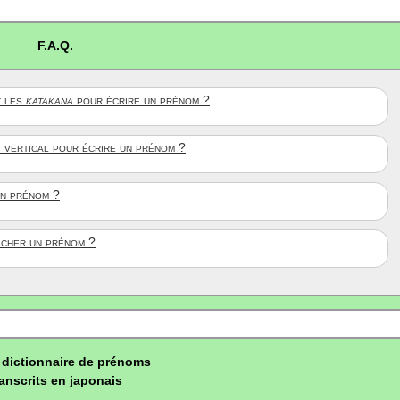
F.A.Q.
 les
katakana
pour écrire un prénom ?
t vertical pour écrire un prénom ?
un prénom ?
ficher un prénom ?
dictionnaire de prénoms
ranscrits en japonais