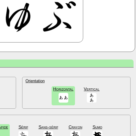
Orientation
Horizontal
Vertical
apide
Sérif
Sans-sérif
Crayon
Sumo