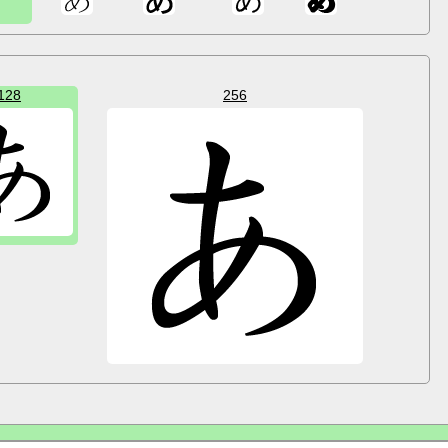
128
256