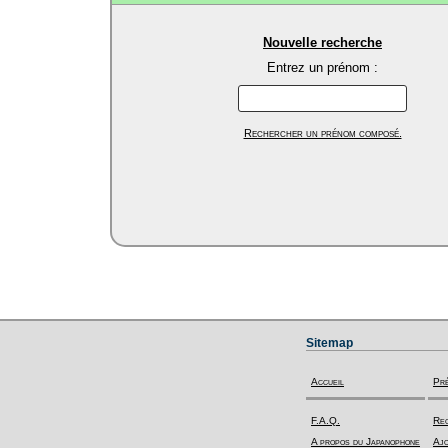
Nouvelle recherche
Entrez un prénom :
Rechercher un prénom composé.
Sitemap
Accueil
Pr
F.A.Q.
Rec
A propos du Japanophone
Ajo