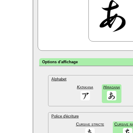
Options d'affichage
Alphabet
Katakana
Hiragana
Police d'écriture
Cursive stricte
Cursive r