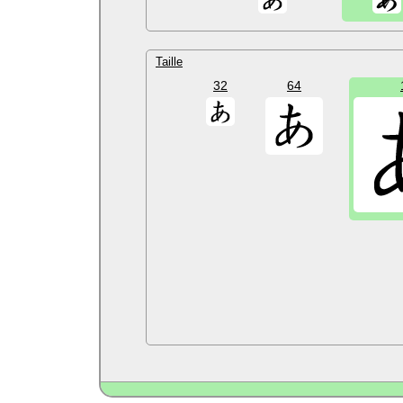
Taille
32
64