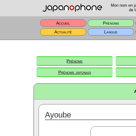
Mon nom en jap
de l
Accueil
Prénoms
Actualité
Langue
Prénoms
Prénoms japonais
Ayoube