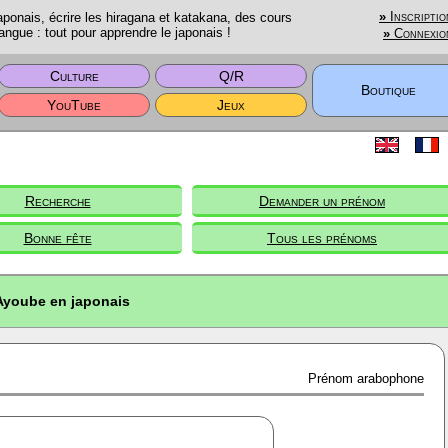
onais, écrire les hiragana et katakana, des cours
»
Inscriptio
angue : tout pour apprendre le japonais !
»
Connexio
Culture
Q/R
Boutique
YouTube
Jeux
Recherche
Demander un prénom
Bonne fête
Tous les prénoms
Ayoube en japonais
Prénom arabophone