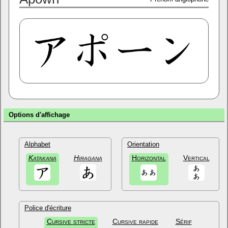
Options d'affichage
Alphabet
Orientation
Katakana
Hiragana
Horizontal
Vertical
Police d'écriture
Cursive stricte
Cursive rapide
Sérif