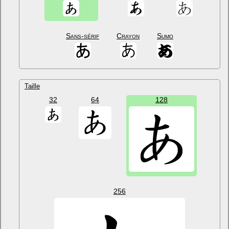
Sans-sérif
Crayon
Sumo
Taille
32
64
128
256