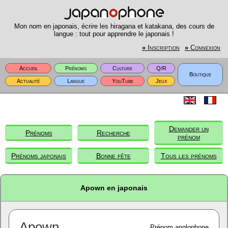
Mon nom en japonais, écrire les hiragana et katakana, des cours de
langue : tout pour apprendre le japonais !
»
Inscription
»
Connexion
Accueil
Prénoms
Culture
Q/R
Boutique
Actualité
Langue
YouTube
Jeux
Demander un
Prénoms
Recherche
prénom
Prénoms japonais
Bonne fête
Tous les prénoms
Apown en japonais
Apown
Prénom anglophone