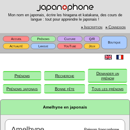
Mon nom en japonais, écrire les hiragana et katakana, des cours de
langue : tout pour apprendre le japonais !
»
Inscription
»
Connexion
Accueil
Prénoms
Culture
Q/R
Boutique
Actualité
Langue
YouTube
Jeux
Demander un
Prénoms
Recherche
prénom
Prénoms japonais
Bonne fête
Tous les prénoms
Amelhyne en japonais
Amelhyne
Prénom francophone