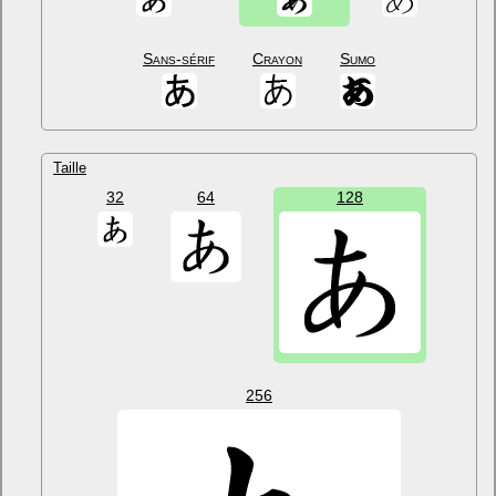
Sans-sérif
Crayon
Sumo
Taille
32
64
128
256