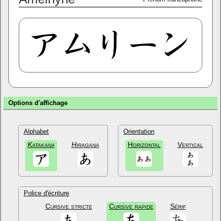
Options d'affichage
Alphabet
Orientation
Katakana
Hiragana
Horizontal
Vertical
Police d'écriture
Cursive stricte
Cursive rapide
Sérif