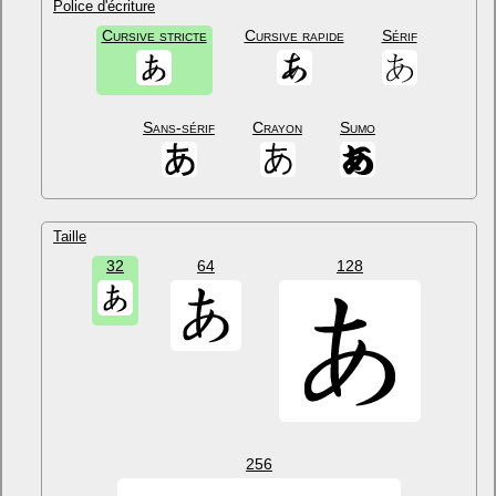
Police d'écriture
Cursive stricte
Cursive rapide
Sérif
Sans-sérif
Crayon
Sumo
Taille
32
64
128
256