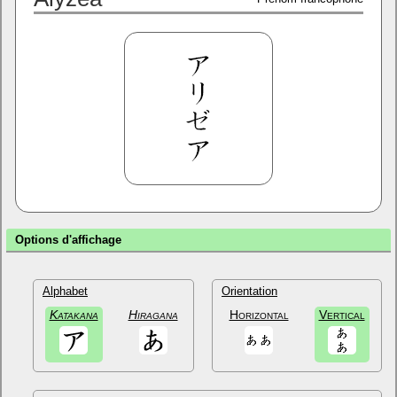
Options d'affichage
Alphabet
Orientation
Katakana
Hiragana
Horizontal
Vertical