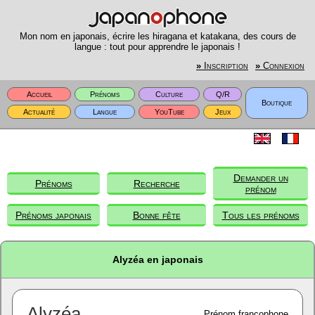
Mon nom en japonais, écrire les hiragana et katakana, des cours de
langue : tout pour apprendre le japonais !
»
Inscription
»
Connexion
Accueil
Prénoms
Culture
Q/R
Boutique
Actualité
Langue
YouTube
Jeux
Demander un
Prénoms
Recherche
prénom
Prénoms japonais
Bonne fête
Tous les prénoms
Alyzéa en japonais
Alyzéa
Prénom francophone