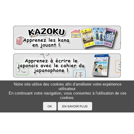
Notre site utilise des cookies afin d’améliorer votre expérience
utilisateur.
Sitemap
Top △
En continuant votre navigation, vous consentez à l'utilisation de ces
cookies.
Accueil
F.A.Q.
A propos du Japanophone
Mentions légales
Votre profil