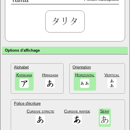
Options d'affichage
Alphabet
Orientation
Katakana
Hiragana
Horizontal
Vertical
Police d'écriture
Cursive stricte
Cursive rapide
Sérif