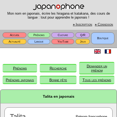
Mon nom en japonais, écrire les hiragana et katakana, des cours de
langue : tout pour apprendre le japonais !
»
Inscription
»
Connexion
Accueil
Prénoms
Culture
Q/R
Boutique
Actualité
Langue
YouTube
Jeux
Demander un
Prénoms
Recherche
prénom
Prénoms japonais
Bonne fête
Tous les prénoms
Talita en japonais
Talita
Prénom francophone