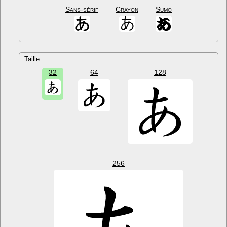
Sans-sérif
Crayon
Sumo
Taille
32
64
128
256