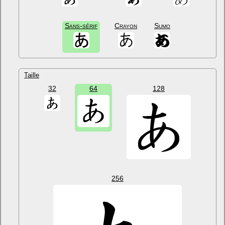
Sans-sérif
Crayon
Sumo
Taille
32
64
128
256