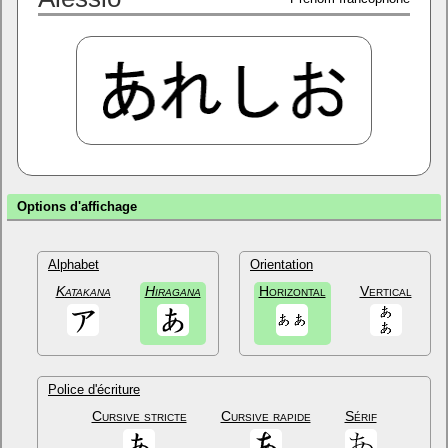
Options d'affichage
Alphabet
Orientation
Katakana
Hiragana
Horizontal
Vertical
Police d'écriture
Cursive stricte
Cursive rapide
Sérif