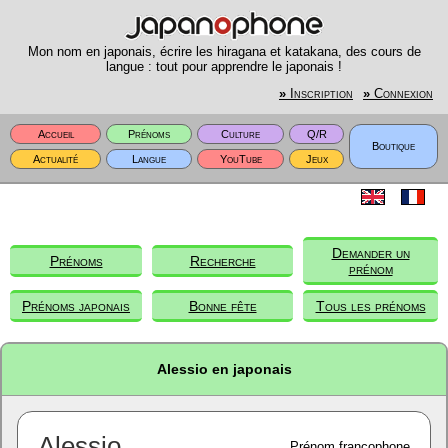
Mon nom en japonais, écrire les hiragana et katakana, des cours de
langue : tout pour apprendre le japonais !
»
Inscription
»
Connexion
Accueil
Prénoms
Culture
Q/R
Boutique
Actualité
Langue
YouTube
Jeux
Demander un
Prénoms
Recherche
prénom
Prénoms japonais
Bonne fête
Tous les prénoms
Alessio en japonais
Alessio
Prénom francophone