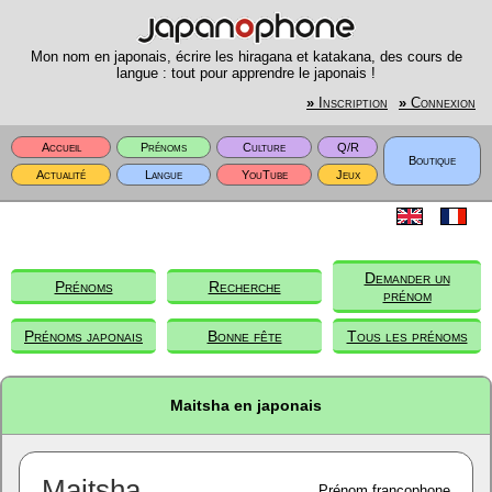
Mon nom en japonais, écrire les hiragana et katakana, des cours de
langue : tout pour apprendre le japonais !
»
Inscription
»
Connexion
Accueil
Prénoms
Culture
Q/R
Boutique
Actualité
Langue
YouTube
Jeux
Demander un
Prénoms
Recherche
prénom
Prénoms japonais
Bonne fête
Tous les prénoms
Maitsha en japonais
Maitsha
Prénom francophone