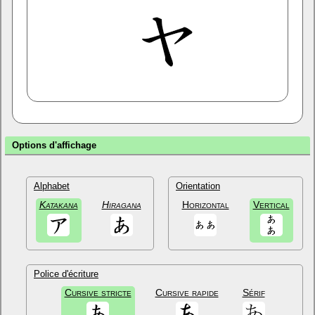
Options d'affichage
Alphabet
Orientation
Katakana
Hiragana
Horizontal
Vertical
Police d'écriture
Cursive stricte
Cursive rapide
Sérif