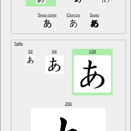
Sans-sérif
Crayon
Sumo
Taille
32
64
128
256