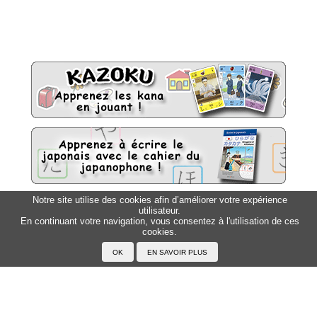
Notre site utilise des cookies afin d’améliorer votre expérience
utilisateur.
Sitemap
Top △
En continuant votre navigation, vous consentez à l'utilisation de ces
cookies.
Accueil
F.A.Q.
A propos du Japanophone
Mentions légales
Votre profil