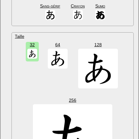
Sans-sérif
Crayon
Sumo
Taille
32
64
128
256