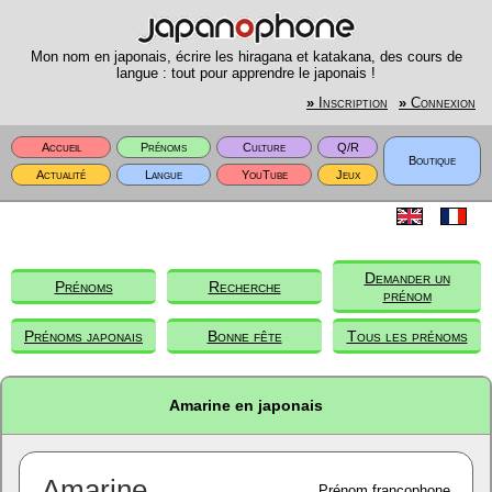
Mon nom en japonais, écrire les hiragana et katakana, des cours de
langue : tout pour apprendre le japonais !
»
Inscription
»
Connexion
Accueil
Prénoms
Culture
Q/R
Boutique
Actualité
Langue
YouTube
Jeux
Demander un
Prénoms
Recherche
prénom
Prénoms japonais
Bonne fête
Tous les prénoms
Amarine en japonais
Amarine
Prénom francophone