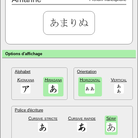
Options d'affichage
Alphabet
Orientation
Katakana
Hiragana
Horizontal
Vertical
Police d'écriture
Cursive stricte
Cursive rapide
Sérif