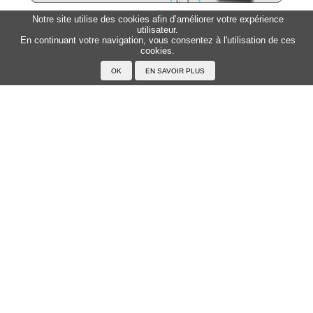
Notre site utilise des cookies afin d’améliorer votre expérience
utilisateur.
Sitemap
Top △
En continuant votre navigation, vous consentez à l'utilisation de ces
cookies.
Accueil
F.A.Q.
A propos du Japanophone
Mentions légales
Votre profil
Prénoms
Rechercher un prénom
Ajouter un prénom
Tous les prénoms
Langue
Prononcer le japonais
Exemples
Lire le japonais
Taper en japonais
Tracer les caractères
Exercices