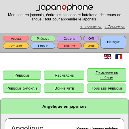
Mon nom en japonais, écrire les hiragana et katakana, des cours de
langue : tout pour apprendre le japonais !
»
Inscription
»
Connexion
Accueil
Prénoms
Culture
Q/R
Boutique
Actualité
Langue
YouTube
Jeux
Demander un
Prénoms
Recherche
prénom
Prénoms japonais
Bonne fête
Tous les prénoms
Angelique en japonais
Angelique
Prénom d'origine indéfine