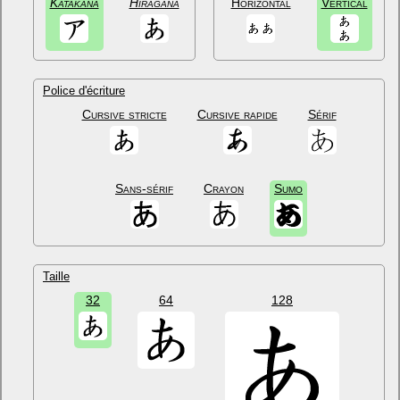
Katakana
Hiragana
Horizontal
Vertical
Police d'écriture
Cursive stricte
Cursive rapide
Sérif
Sans-sérif
Crayon
Sumo
Taille
32
64
128