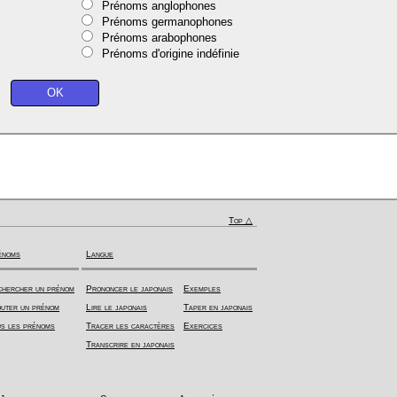
Prénoms anglophones
Prénoms germanophones
Prénoms arabophones
Prénoms d'origine indéfinie
Top △
énoms
Langue
hercher un prénom
Prononcer le japonais
Exemples
uter un prénom
Lire le japonais
Taper en japonais
s les prénoms
Tracer les caractères
Exercices
Transcrire en japonais