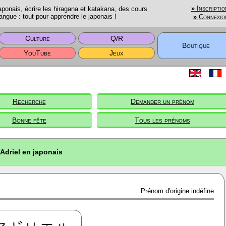
onais, écrire les hiragana et katakana, des cours
»
Inscriptio
angue : tout pour apprendre le japonais !
»
Connexio
Culture
Q/R
Boutique
YouTube
Jeux
Recherche
Demander un prénom
Bonne fête
Tous les prénoms
Adriel en japonais
Prénom d'origine indéfine