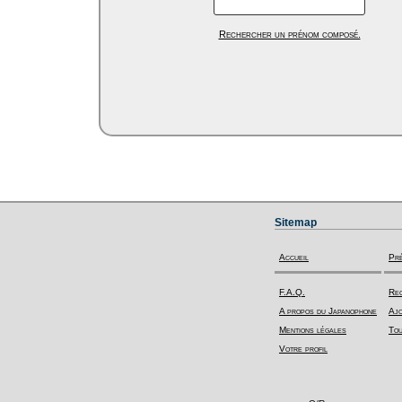
Rechercher un prénom composé.
Sitemap
Accueil
Pr
F.A.Q.
Rec
A propos du Japanophone
Ajo
Mentions légales
Tou
Votre profil