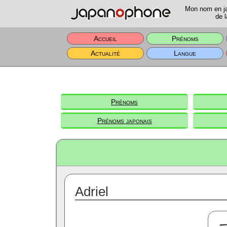
Mon nom en jap
de l
Accueil
Prénoms
Actualité
Langue
Prénoms
Prénoms japonais
Adriel