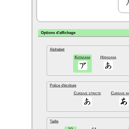
Options d'affichage
Alphabet
Katakana
Hiragana
Police d'écriture
Cursive stricte
Cursive r
Taille
32
64