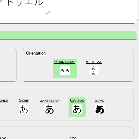
Orientation
Horizontal
Vertical
apide
Sérif
Sans-sérif
Crayon
Sumo
128
256