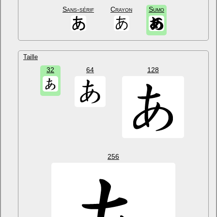
Sans-sérif
Crayon
Sumo
Taille
32
64
128
256