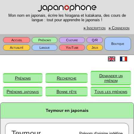
Mon nom en japonais, écrire les hiragana et katakana, des cours de
langue : tout pour apprendre le japonais !
»
Inscription
»
Connexion
Accueil
Prénoms
Culture
Q/R
Boutique
Actualité
Langue
YouTube
Jeux
Demander un
Prénoms
Recherche
prénom
Prénoms japonais
Bonne fête
Tous les prénoms
Teymour en japonais
Teymour
Prénom d'origine indéfine