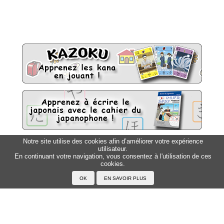
Notre site utilise des cookies afin d’améliorer votre expérience
utilisateur.
Sitemap
Top △
En continuant votre navigation, vous consentez à l'utilisation de ces
cookies.
Accueil
F.A.Q.
A propos du Japanophone
Mentions légales
Votre profil