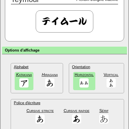
Options d'affichage
Alphabet
Orientation
Katakana
Hiragana
Horizontal
Vertical
Police d'écriture
Cursive stricte
Cursive rapide
Sérif