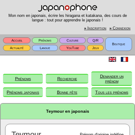
Mon nom en japonais, écrire les hiragana et katakana, des cours de
langue : tout pour apprendre le japonais !
»
Inscription
»
Connexion
Accueil
Prénoms
Culture
Q/R
Boutique
Actualité
Langue
YouTube
Jeux
Demander un
Prénoms
Recherche
prénom
Prénoms japonais
Bonne fête
Tous les prénoms
Teymour en japonais
Teymour
Prénom d'origine indéfine