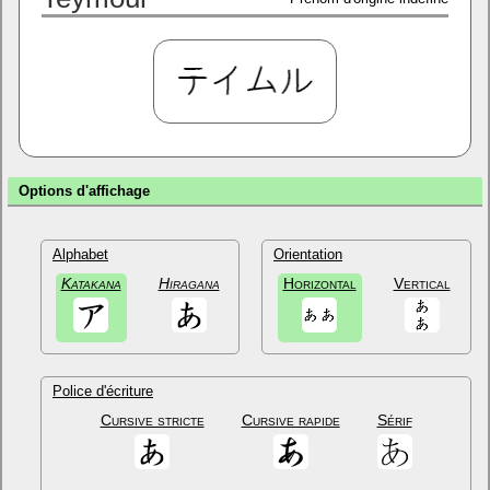
Options d'affichage
Alphabet
Orientation
Katakana
Hiragana
Horizontal
Vertical
Police d'écriture
Cursive stricte
Cursive rapide
Sérif