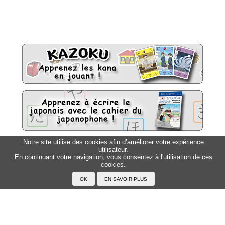
Notre site utilise des cookies afin d’améliorer votre expérience
utilisateur.
Sitemap
Top △
En continuant votre navigation, vous consentez à l'utilisation de ces
cookies.
Accueil
F.A.Q.
A propos du Japanophone
Mentions légales
Votre profil