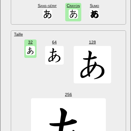
Sans-sérif
Crayon
Sumo
Taille
32
64
128
256