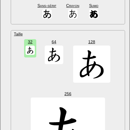
Sans-sérif
Crayon
Sumo
Taille
32
64
128
256