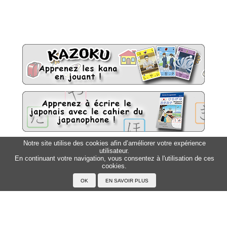
Notre site utilise des cookies afin d’améliorer votre expérience
utilisateur.
Sitemap
Top △
En continuant votre navigation, vous consentez à l'utilisation de ces
cookies.
Accueil
F.A.Q.
A propos du Japanophone
Mentions légales
Votre profil