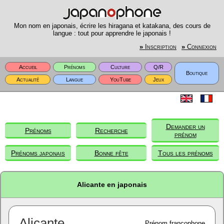
Mon nom en japonais, écrire les hiragana et katakana, des cours de
langue : tout pour apprendre le japonais !
»
Inscription
»
Connexion
Accueil
Prénoms
Culture
Q/R
Boutique
Actualité
Langue
YouTube
Jeux
Demander un
Prénoms
Recherche
prénom
Prénoms japonais
Bonne fête
Tous les prénoms
Alicante en japonais
Alicante
Prénom francophone