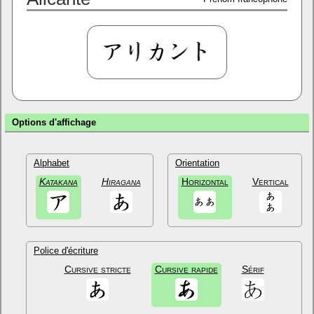
Options d'affichage
Alphabet
Orientation
Katakana
Hiragana
Horizontal
Vertical
Police d'écriture
Cursive stricte
Cursive rapide
Sérif