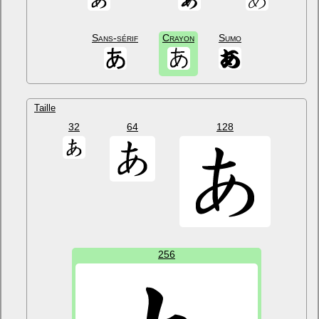
Sans-sérif
Crayon
Sumo
Taille
32
64
128
256