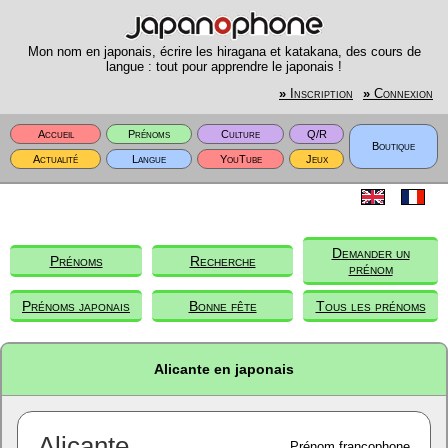
Mon nom en japonais, écrire les hiragana et katakana, des cours de
langue : tout pour apprendre le japonais !
»
Inscription
»
Connexion
Accueil
Prénoms
Culture
Q/R
Boutique
Actualité
Langue
YouTube
Jeux
Demander un
Prénoms
Recherche
prénom
Prénoms japonais
Bonne fête
Tous les prénoms
Alicante en japonais
Alicante
Prénom francophone