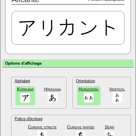
Options d'affichage
Alphabet
Orientation
Katakana
Hiragana
Horizontal
Vertical
Police d'écriture
Cursive stricte
Cursive rapide
Sérif