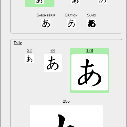
Sans-sérif
Crayon
Sumo
Taille
32
64
128
256