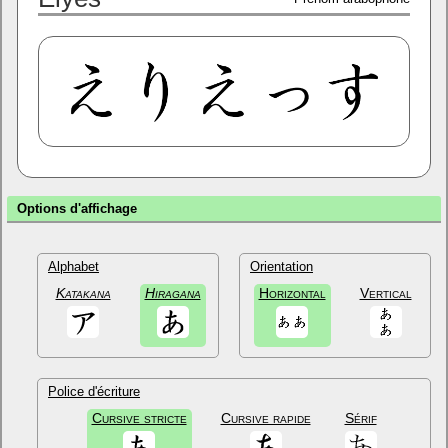
Options d'affichage
Alphabet
Orientation
Katakana
Hiragana
Horizontal
Vertical
Police d'écriture
Cursive stricte
Cursive rapide
Sérif