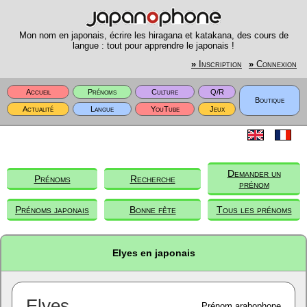
Mon nom en japonais, écrire les hiragana et katakana, des cours de
langue : tout pour apprendre le japonais !
»
Inscription
»
Connexion
Accueil
Prénoms
Culture
Q/R
Boutique
Actualité
Langue
YouTube
Jeux
Demander un
Prénoms
Recherche
prénom
Prénoms japonais
Bonne fête
Tous les prénoms
Elyes en japonais
Elyes
Prénom arabophone