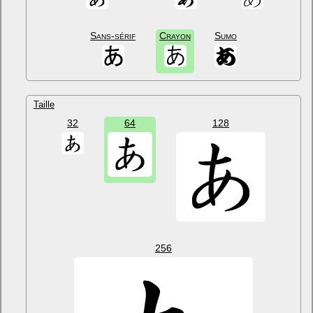
Sans-sérif
Crayon
Sumo
Taille
32
64
128
256