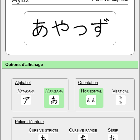
Options d'affichage
Alphabet
Orientation
Katakana
Hiragana
Horizontal
Vertical
Police d'écriture
Cursive stricte
Cursive rapide
Sérif