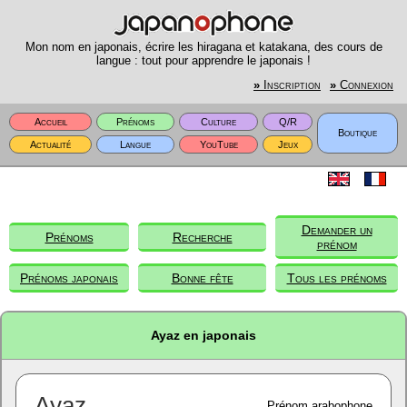
Mon nom en japonais, écrire les hiragana et katakana, des cours de
langue : tout pour apprendre le japonais !
»
Inscription
»
Connexion
Accueil
Prénoms
Culture
Q/R
Boutique
Actualité
Langue
YouTube
Jeux
Demander un
Prénoms
Recherche
prénom
Prénoms japonais
Bonne fête
Tous les prénoms
Ayaz en japonais
Ayaz
Prénom arabophone