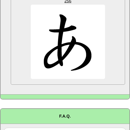
256
F.A.Q.