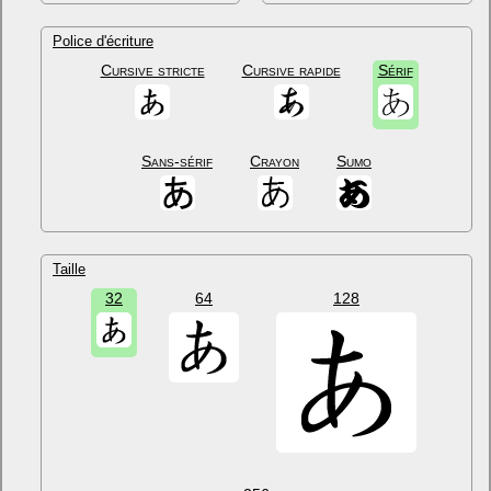
Police d'écriture
Cursive stricte
Cursive rapide
Sérif
Sans-sérif
Crayon
Sumo
Taille
32
64
128