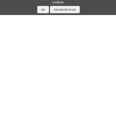
cookies.
Accueil
F.A.Q.
A propos du Japanophone
Mentions légales
Votre profil
Prénoms
Rechercher un prénom
Ajouter un prénom
Tous les prénoms
Langue
Prononcer le japonais
Exemples
Lire le japonais
Taper en japonais
Tracer les caractères
Exercices
Transcrire en japonais