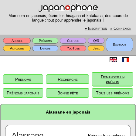
Mon nom en japonais, écrire les hiragana et katakana, des cours de
langue : tout pour apprendre le japonais !
»
Inscription
»
Connexion
Accueil
Prénoms
Culture
Q/R
Boutique
Actualité
Langue
YouTube
Jeux
Demander un
Prénoms
Recherche
prénom
Prénoms japonais
Bonne fête
Tous les prénoms
Alassane en japonais
Alassane
Prénom francophone