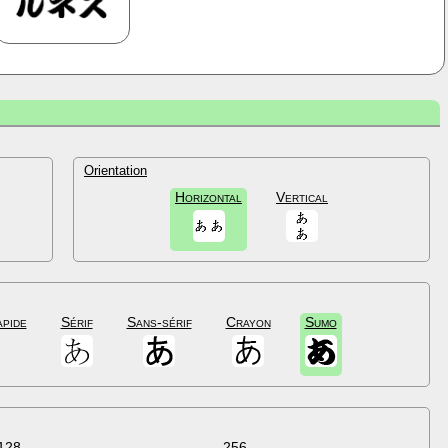
Orientation
Horizontal
Vertical
apide
Sérif
Sans-sérif
Crayon
Sumo
128
256