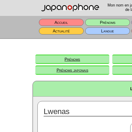
Mon nom en jap
de l
Accueil
Prénoms
Actualité
Langue
Prénoms
Prénoms japonais
Lwenas