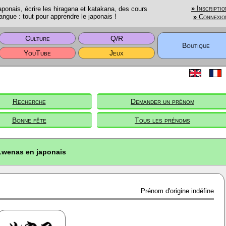
onais, écrire les hiragana et katakana, des cours
»
Inscriptio
angue : tout pour apprendre le japonais !
»
Connexio
Culture
Q/R
Boutique
YouTube
Jeux
Recherche
Demander un prénom
Bonne fête
Tous les prénoms
Lwenas en japonais
Prénom d'origine indéfine