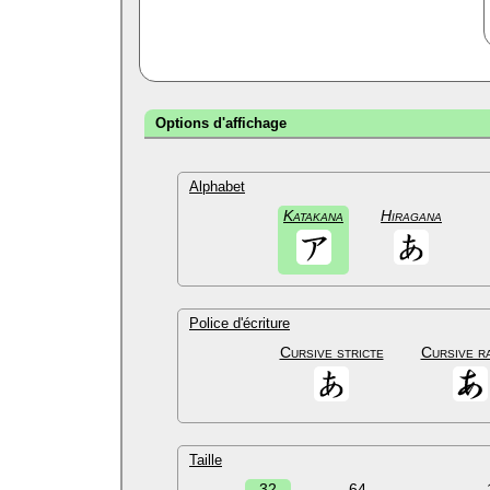
Options d'affichage
Alphabet
Katakana
Hiragana
Police d'écriture
Cursive stricte
Cursive r
Taille
32
64