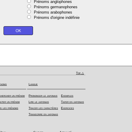
Prénoms anglophones
Prénoms germanophones
Prénoms arabophones
Prénoms d'origine indéfinie
Top △
énoms
Langue
hercher un prénom
Prononcer le japonais
Exemples
uter un prénom
Lire le japonais
Taper en japonais
s les prénoms
Tracer les caractères
Exercices
Transcrire en japonais