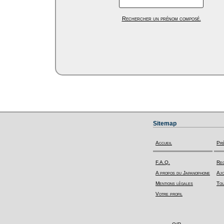
Rechercher un prénom composé.
Sitemap
Accueil
Pr
F.A.Q.
Rec
A propos du Japanophone
Ajo
Mentions légales
Tou
Votre profil