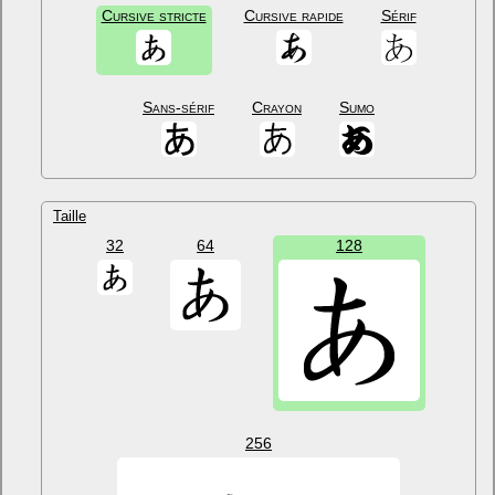
Cursive stricte
Cursive rapide
Sérif
Sans-sérif
Crayon
Sumo
Taille
32
64
128
256