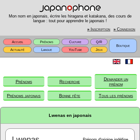
Mon nom en japonais, écrire les hiragana et katakana, des cours de
langue : tout pour apprendre le japonais !
»
Inscription
»
Connexion
Accueil
Prénoms
Culture
Q/R
Boutique
Actualité
Langue
YouTube
Jeux
Demander un
Prénoms
Recherche
prénom
Prénoms japonais
Bonne fête
Tous les prénoms
Lwenas en japonais
Lwenas
Prénom d'origine indéfine