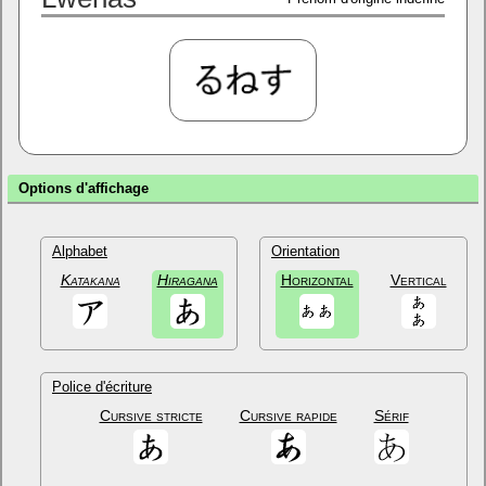
Options d'affichage
Alphabet
Orientation
Katakana
Hiragana
Horizontal
Vertical
Police d'écriture
Cursive stricte
Cursive rapide
Sérif