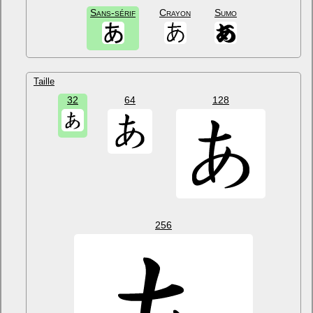
Sans-sérif
Crayon
Sumo
Taille
32
64
128
256