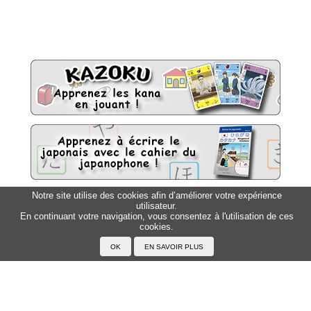
Notre site utilise des cookies afin d’améliorer votre expérience
utilisateur.
Sitemap
Top △
En continuant votre navigation, vous consentez à l'utilisation de ces
cookies.
Accueil
F.A.Q.
A propos du Japanophone
Mentions légales
Votre profil