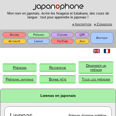
Mon nom en japonais, écrire les hiragana et katakana, des cours de
langue : tout pour apprendre le japonais !
»
Inscription
»
Connexion
Accueil
Prénoms
Culture
Q/R
Boutique
Actualité
Langue
YouTube
Jeux
Demander un
Prénoms
Recherche
prénom
Prénoms japonais
Bonne fête
Tous les prénoms
Lwenas en japonais
Lwenas
Prénom d'origine indéfine