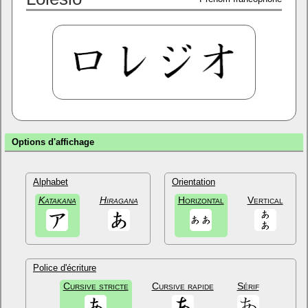
Options d'affichage
Alphabet
Orientation
Katakana
Hiragana
Horizontal
Vertical
Police d'écriture
Cursive stricte
Cursive rapide
Sérif