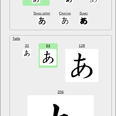
Sans-sérif
Crayon
Sumo
Taille
32
64
128
256