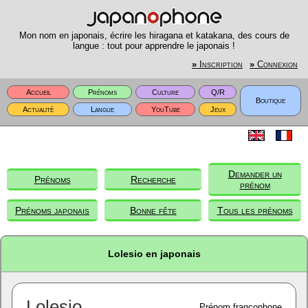
Mon nom en japonais, écrire les hiragana et katakana, des cours de
langue : tout pour apprendre le japonais !
»
Inscription
»
Connexion
Accueil
Prénoms
Culture
Q/R
Boutique
Actualité
Langue
YouTube
Jeux
Demander un
Prénoms
Recherche
prénom
Prénoms japonais
Bonne fête
Tous les prénoms
Lolesio en japonais
Lolesio
Prénom francophone