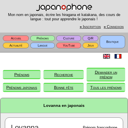
Mon nom en japonais, écrire les hiragana et katakana, des cours de
langue : tout pour apprendre le japonais !
»
Inscription
»
Connexion
Accueil
Prénoms
Culture
Q/R
Boutique
Actualité
Langue
YouTube
Jeux
Demander un
Prénoms
Recherche
prénom
Prénoms japonais
Bonne fête
Tous les prénoms
Lovanna en japonais
Lovanna
Prénom francophone