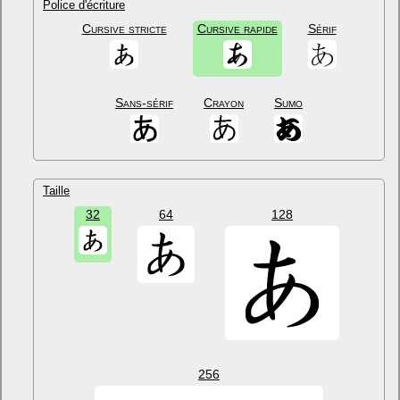
Police d'écriture
Cursive stricte
Cursive rapide
Sérif
Sans-sérif
Crayon
Sumo
Taille
32
64
128
256