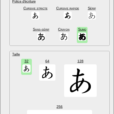
Police d'écriture
Cursive stricte
Cursive rapide
Sérif
Sans-sérif
Crayon
Sumo
Taille
32
64
128
256