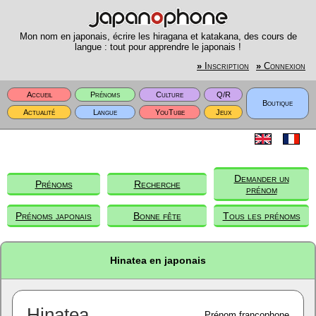
Mon nom en japonais, écrire les hiragana et katakana, des cours de
langue : tout pour apprendre le japonais !
»
Inscription
»
Connexion
Accueil
Prénoms
Culture
Q/R
Boutique
Actualité
Langue
YouTube
Jeux
Demander un
Prénoms
Recherche
prénom
Prénoms japonais
Bonne fête
Tous les prénoms
Hinatea en japonais
Hinatea
Prénom francophone