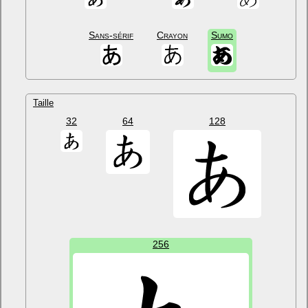
Sans-sérif
Crayon
Sumo
Taille
32
64
128
256