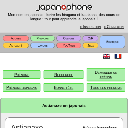
Mon nom en japonais, écrire les hiragana et katakana, des cours de
langue : tout pour apprendre le japonais !
»
Inscription
»
Connexion
Accueil
Prénoms
Culture
Q/R
Boutique
Actualité
Langue
YouTube
Jeux
Demander un
Prénoms
Recherche
prénom
Prénoms japonais
Bonne fête
Tous les prénoms
Astianaxe en japonais
Astianaxe
Prénom francophone