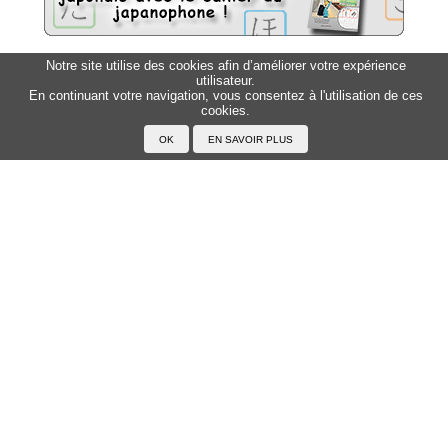
Notre site utilise des cookies afin d’améliorer votre expérience
Sitemap
utilisateur.
Top △
En continuant votre navigation, vous consentez à l'utilisation de ces
cookies.
Accueil
F.A.Q.
A propos du Japanophone
Mentions légales
Votre profil
Prénoms
Rechercher un prénom
Ajouter un prénom
Tous les prénoms
Langue
Prononcer le japonais
Exemples
Lire le japonais
Taper en japonais