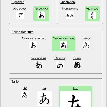
Alphabet
Orientation
Katakana
Hiragana
Horizontal
Vertical
Police d'écriture
Cursive stricte
Cursive rapide
Sérif
Sans-sérif
Crayon
Sumo
Taille
32
64
128