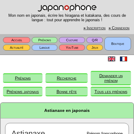
Mon nom en japonais, écrire les hiragana et katakana, des cours de
langue : tout pour apprendre le japonais !
»
Inscription
»
Connexion
Accueil
Prénoms
Culture
Q/R
Boutique
Actualité
Langue
YouTube
Jeux
Demander un
Prénoms
Recherche
prénom
Prénoms japonais
Bonne fête
Tous les prénoms
Astianaxe en japonais
Astianaxe
Prénom francophone