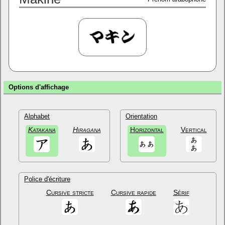
Options d'affichage
Alphabet
Orientation
Katakana
Hiragana
Horizontal
Vertical
Police d'écriture
Cursive stricte
Cursive rapide
Sérif