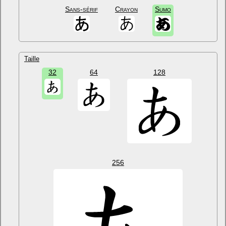
Sans-sérif
Crayon
Sumo
Taille
32
64
128
256