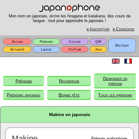
Mon nom en japonais, écrire les hiragana et katakana, des cours de
langue : tout pour apprendre le japonais !
»
Inscription
»
Connexion
Accueil
Prénoms
Culture
Q/R
Boutique
Actualité
Langue
YouTube
Jeux
Demander un
Prénoms
Recherche
prénom
Prénoms japonais
Bonne fête
Tous les prénoms
Makine en japonais
Makine
Prénom arabophone