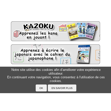
Notre site utilise des cookies afin d’améliorer votre expérience
utilisateur.
Sitemap
Top △
En continuant votre navigation, vous consentez à l'utilisation de ces
cookies.
Accueil
F.A.Q.
A propos du Japanophone
Mentions légales
Votre profil