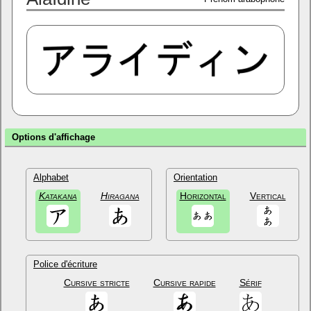
Options d'affichage
Alphabet
Orientation
Katakana
Hiragana
Horizontal
Vertical
Police d'écriture
Cursive stricte
Cursive rapide
Sérif