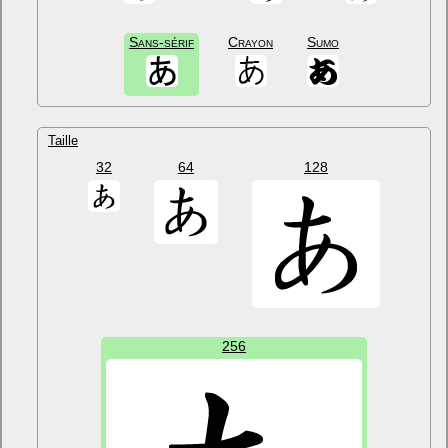
Sans-sérif
Crayon
Sumo
Taille
32
64
128
256