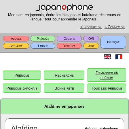
Mon nom en japonais, écrire les hiragana et katakana, des cours de
langue : tout pour apprendre le japonais !
»
Inscription
»
Connexion
Accueil
Prénoms
Culture
Q/R
Boutique
Actualité
Langue
YouTube
Jeux
Demander un
Prénoms
Recherche
prénom
Prénoms japonais
Bonne fête
Tous les prénoms
AlaÏdine en japonais
AlaÏdine
Prénom arabophone