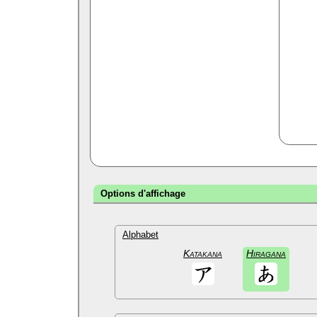
Options d'affichage
Alphabet
Katakana
Hiragana