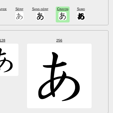
apide
Sérif
Sans-sérif
Crayon
Sumo
128
256