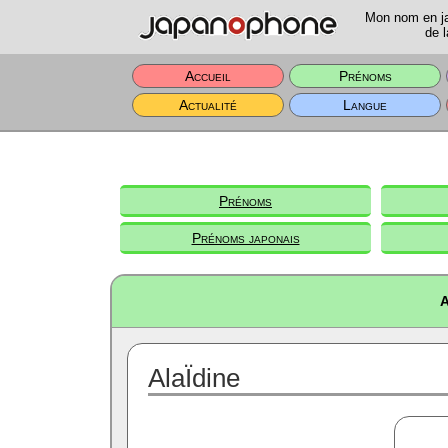
Mon nom en jap
de l
Accueil
Prénoms
Actualité
Langue
Prénoms
Prénoms japonais
A
AlaÏdine