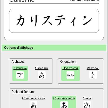
Options d'affichage
Alphabet
Orientation
Katakana
Hiragana
Horizontal
Vertical
Police d'écriture
Cursive stricte
Cursive rapide
Sérif