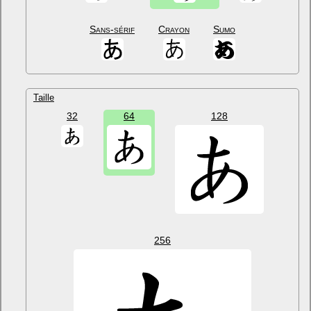
Sans-sérif
Crayon
Sumo
Taille
32
64
128
256