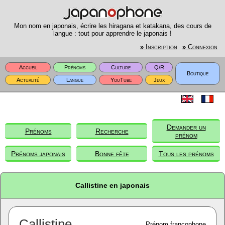
Mon nom en japonais, écrire les hiragana et katakana, des cours de
langue : tout pour apprendre le japonais !
»
Inscription
»
Connexion
Accueil
Prénoms
Culture
Q/R
Boutique
Actualité
Langue
YouTube
Jeux
Demander un
Prénoms
Recherche
prénom
Prénoms japonais
Bonne fête
Tous les prénoms
Callistine en japonais
Callistine
Prénom francophone