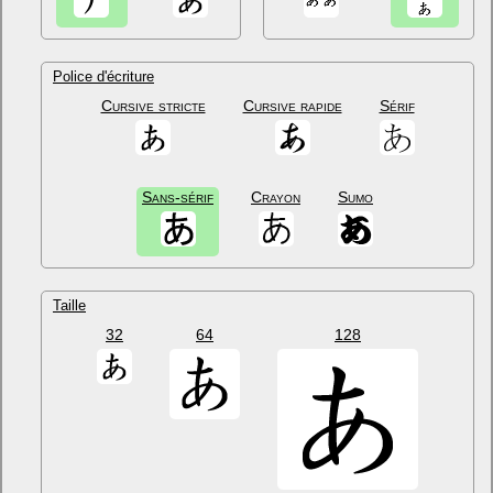
Police d'écriture
Cursive stricte
Cursive rapide
Sérif
Sans-sérif
Crayon
Sumo
Taille
32
64
128