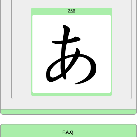
256
F.A.Q.