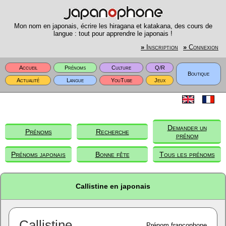
Mon nom en japonais, écrire les hiragana et katakana, des cours de
langue : tout pour apprendre le japonais !
»
Inscription
»
Connexion
Accueil
Prénoms
Culture
Q/R
Boutique
Actualité
Langue
YouTube
Jeux
Demander un
Prénoms
Recherche
prénom
Prénoms japonais
Bonne fête
Tous les prénoms
Callistine en japonais
Callistine
Prénom francophone