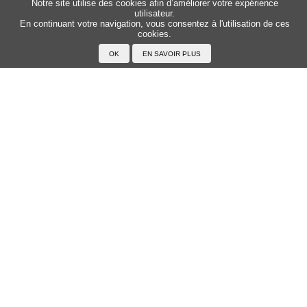
Notre site utilise des cookies afin d’améliorer votre expérience
Sitemap
Top △
utilisateur.
En continuant votre navigation, vous consentez à l'utilisation de ces
cookies.
Accueil
F.A.Q.
A propos du Japanophone
Mentions légales
Votre profil
Prénoms
Rechercher un prénom
Ajouter un prénom
Tous les prénoms
Langue
Prononcer le japonais
Exemples
Lire le japonais
Taper en japonais
Tracer les caractères
Exercices
Transcrire en japonais