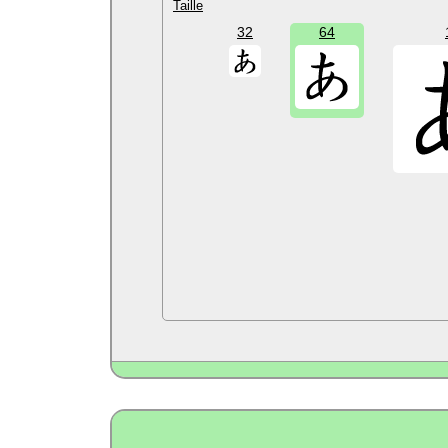
Taille
32
64