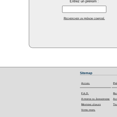
Entrez un prénom :
Rechercher un prénom composé.
Sitemap
Accueil
Pr
F.A.Q.
Rec
A propos du Japanophone
Ajo
Mentions légales
Tou
Votre profil