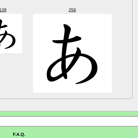
128
256
F.A.Q.