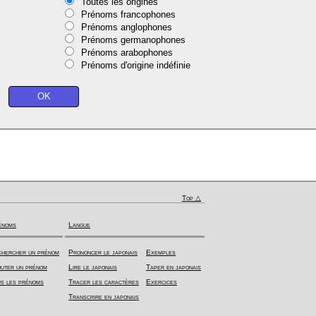
Toutes les origines
Prénoms francophones
Prénoms anglophones
Prénoms germanophones
Prénoms arabophones
Prénoms d'origine indéfinie
Top △
énoms
Langue
hercher un prénom
Prononcer le japonais
Exemples
uter un prénom
Lire le japonais
Taper en japonais
s les prénoms
Tracer les caractères
Exercices
Transcrire en japonais