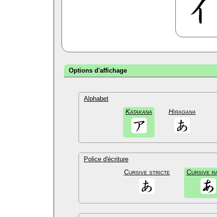
Options d'affichage
Alphabet
Katakana
Hiragana
Police d'écriture
Cursive stricte
Cursive r