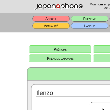
Mon nom en jap
de l
Accueil
Prénoms
Actualité
Langue
Prénoms
Prénoms japonais
Ilenzo