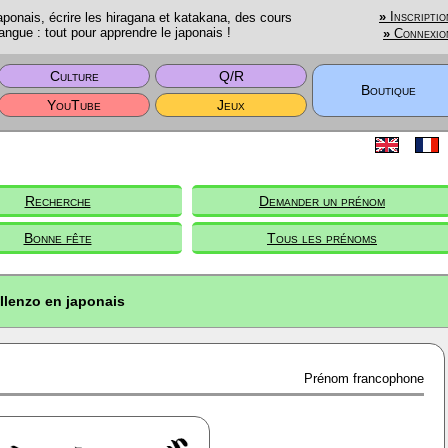
onais, écrire les hiragana et katakana, des cours
»
Inscriptio
angue : tout pour apprendre le japonais !
»
Connexio
Culture
Q/R
Boutique
YouTube
Jeux
Recherche
Demander un prénom
Bonne fête
Tous les prénoms
Ilenzo en japonais
Prénom francophone