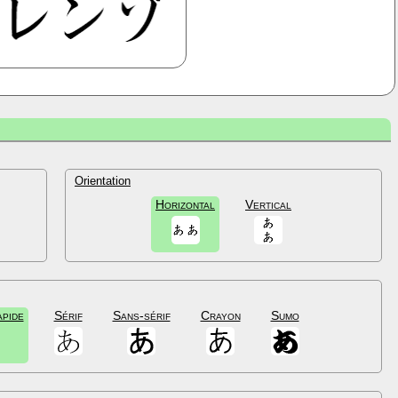
Orientation
Horizontal
Vertical
apide
Sérif
Sans-sérif
Crayon
Sumo