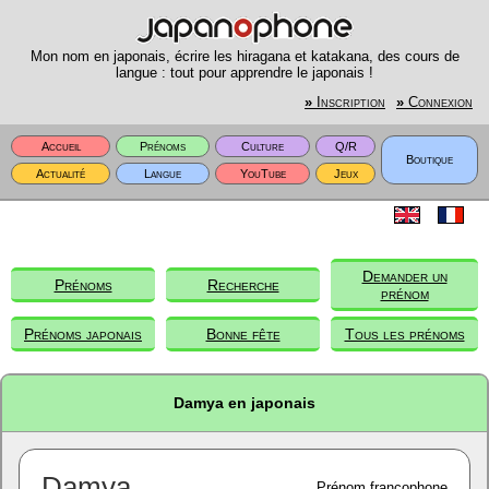
Mon nom en japonais, écrire les hiragana et katakana, des cours de
langue : tout pour apprendre le japonais !
»
Inscription
»
Connexion
Accueil
Prénoms
Culture
Q/R
Boutique
Actualité
Langue
YouTube
Jeux
Demander un
Prénoms
Recherche
prénom
Prénoms japonais
Bonne fête
Tous les prénoms
Damya en japonais
Damya
Prénom francophone