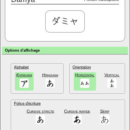
Options d'affichage
Alphabet
Orientation
Katakana
Hiragana
Horizontal
Vertical
Police d'écriture
Cursive stricte
Cursive rapide
Sérif