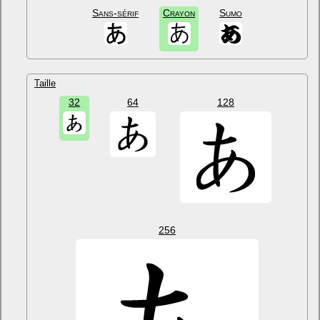
Sans-sérif
Crayon
Sumo
Taille
32
64
128
256