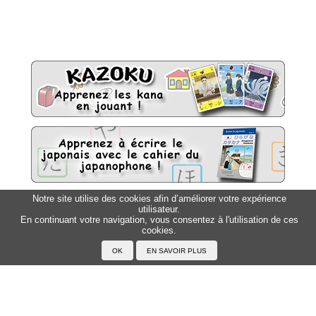
Notre site utilise des cookies afin d’améliorer votre expérience
utilisateur.
Sitemap
Top △
En continuant votre navigation, vous consentez à l'utilisation de ces
cookies.
Accueil
F.A.Q.
A propos du Japanophone
Mentions légales
Votre profil