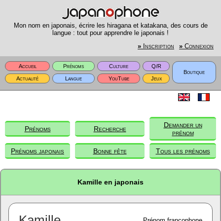
Mon nom en japonais, écrire les hiragana et katakana, des cours de
langue : tout pour apprendre le japonais !
»
Inscription
»
Connexion
Accueil
Prénoms
Culture
Q/R
Boutique
Actualité
Langue
YouTube
Jeux
Demander un
Prénoms
Recherche
prénom
Prénoms japonais
Bonne fête
Tous les prénoms
Kamille en japonais
Kamille
Prénom francophone