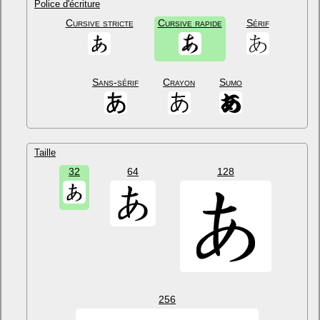
Police d'écriture
Cursive stricte
Cursive rapide
Sérif
Sans-sérif
Crayon
Sumo
Taille
32
64
128
256