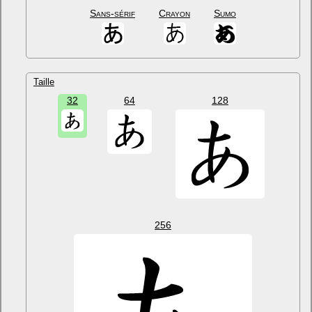
Sans-sérif
Crayon
Sumo
Taille
32
64
128
256