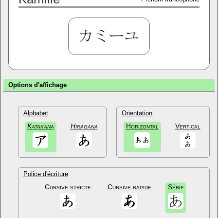
Options d'affichage
Alphabet
Orientation
Katakana
Hiragana
Horizontal
Vertical
Police d'écriture
Cursive stricte
Cursive rapide
Sérif