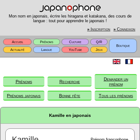
Mon nom en japonais, écrire les hiragana et katakana, des cours de
langue : tout pour apprendre le japonais !
»
Inscription
»
Connexion
Accueil
Prénoms
Culture
Q/R
Boutique
Actualité
Langue
YouTube
Jeux
Demander un
Prénoms
Recherche
prénom
Prénoms japonais
Bonne fête
Tous les prénoms
Kamille en japonais
Kamille
Prénom francophone