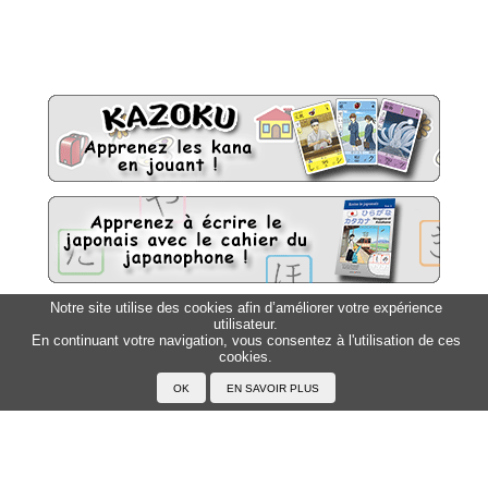
Notre site utilise des cookies afin d’améliorer votre expérience
utilisateur.
Sitemap
Top △
En continuant votre navigation, vous consentez à l'utilisation de ces
cookies.
Accueil
F.A.Q.
A propos du Japanophone
Mentions légales
Votre profil