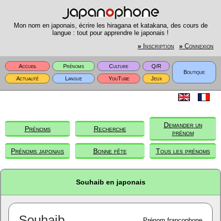
Mon nom en japonais, écrire les hiragana et katakana, des cours de
langue : tout pour apprendre le japonais !
»
Inscription
»
Connexion
Accueil
Prénoms
Culture
Q/R
Boutique
Actualité
Langue
YouTube
Jeux
Demander un
Prénoms
Recherche
prénom
Prénoms japonais
Bonne fête
Tous les prénoms
Souhaib en japonais
Souhaib
Prénom francophone