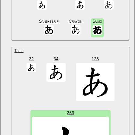
Sans-sérif
Crayon
Sumo
Taille
32
64
128
256