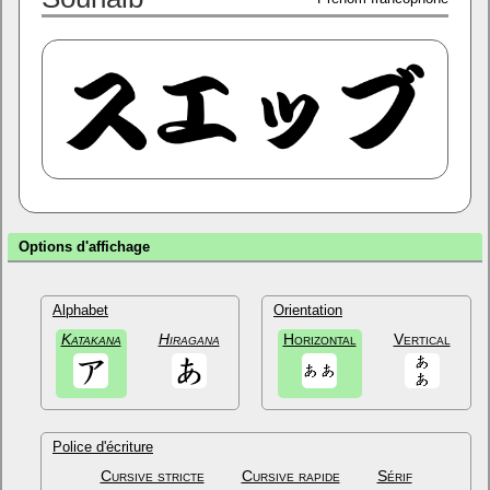
Options d'affichage
Alphabet
Orientation
Katakana
Hiragana
Horizontal
Vertical
Police d'écriture
Cursive stricte
Cursive rapide
Sérif