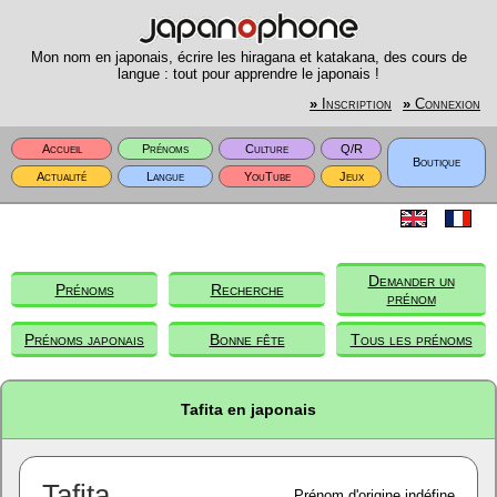
Mon nom en japonais, écrire les hiragana et katakana, des cours de
langue : tout pour apprendre le japonais !
»
Inscription
»
Connexion
Accueil
Prénoms
Culture
Q/R
Boutique
Actualité
Langue
YouTube
Jeux
Demander un
Prénoms
Recherche
prénom
Prénoms japonais
Bonne fête
Tous les prénoms
Tafita en japonais
Tafita
Prénom d'origine indéfine