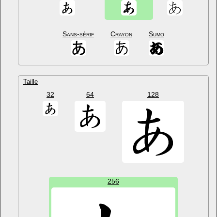
Sans-sérif
Crayon
Sumo
Taille
32
64
128
256