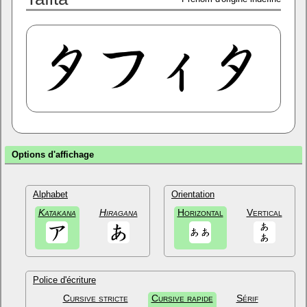
Options d'affichage
Alphabet
Orientation
Katakana
Hiragana
Horizontal
Vertical
Police d'écriture
Cursive stricte
Cursive rapide
Sérif