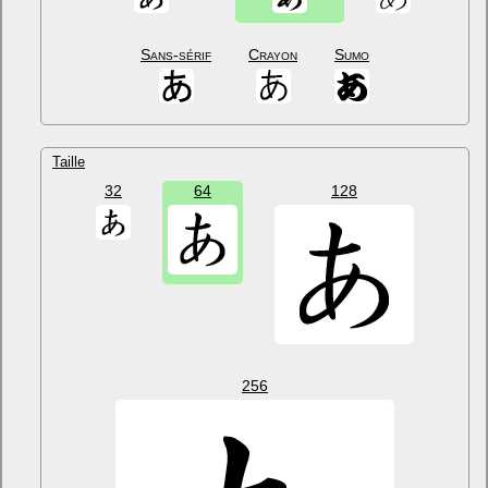
Sans-sérif
Crayon
Sumo
Taille
32
64
128
256