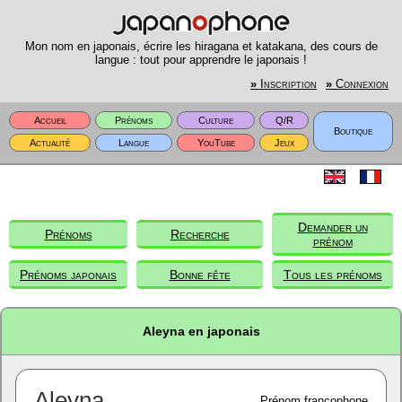
Mon nom en japonais, écrire les hiragana et katakana, des cours de
langue : tout pour apprendre le japonais !
»
Inscription
»
Connexion
Accueil
Prénoms
Culture
Q/R
Boutique
Actualité
Langue
YouTube
Jeux
Demander un
Prénoms
Recherche
prénom
Prénoms japonais
Bonne fête
Tous les prénoms
Aleyna en japonais
Aleyna
Prénom francophone