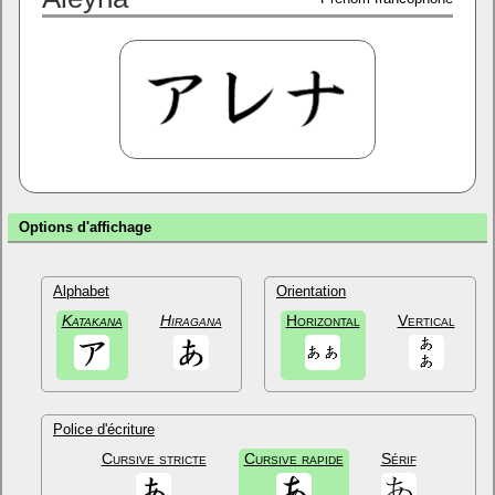
Options d'affichage
Alphabet
Orientation
Katakana
Hiragana
Horizontal
Vertical
Police d'écriture
Cursive stricte
Cursive rapide
Sérif