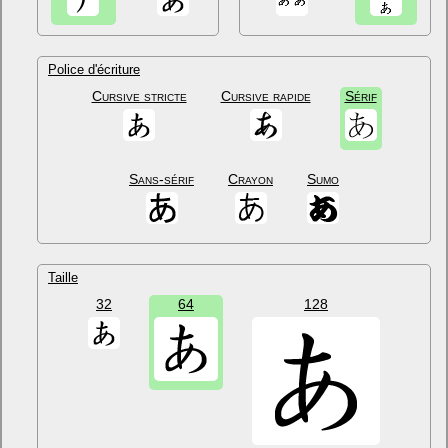
Police d'écriture
Cursive stricte
Cursive rapide
Sérif
Sans-sérif
Crayon
Sumo
Taille
32
64
128