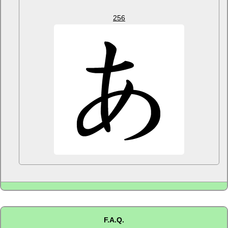
256
F.A.Q.