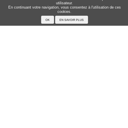
utilisateur.
Sitemap
Top △
En continuant votre navigation, vous consentez à l'utilisation de ces
cookies.
Accueil
F.A.Q.
A propos du Japanophone
Mentions légales
Votre profil
Prénoms
Rechercher un prénom
Ajouter un prénom
Tous les prénoms
Langue
Prononcer le japonais
Exemples
Lire le japonais
Taper en japonais
Tracer les caractères
Exercices
Transcrire en japonais