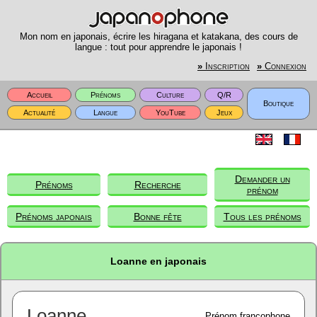
Mon nom en japonais, écrire les hiragana et katakana, des cours de
langue : tout pour apprendre le japonais !
»
Inscription
»
Connexion
Accueil
Prénoms
Culture
Q/R
Boutique
Actualité
Langue
YouTube
Jeux
Demander un
Prénoms
Recherche
prénom
Prénoms japonais
Bonne fête
Tous les prénoms
Loanne en japonais
Loanne
Prénom francophone