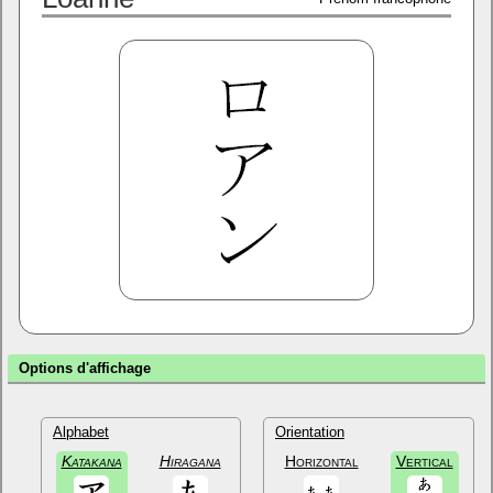
Options d'affichage
Alphabet
Orientation
Katakana
Hiragana
Horizontal
Vertical