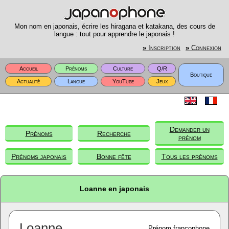
Mon nom en japonais, écrire les hiragana et katakana, des cours de
langue : tout pour apprendre le japonais !
»
Inscription
»
Connexion
Accueil
Prénoms
Culture
Q/R
Boutique
Actualité
Langue
YouTube
Jeux
Demander un
Prénoms
Recherche
prénom
Prénoms japonais
Bonne fête
Tous les prénoms
Loanne en japonais
Loanne
Prénom francophone