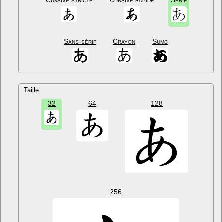
Cursive stricte
Cursive rapide
Sérif
Sans-sérif
Crayon
Sumo
Taille
32
64
128
256