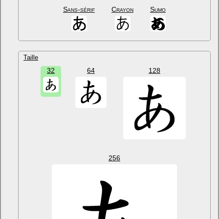
Sans-sérif
Crayon
Sumo
Taille
32
64
128
256