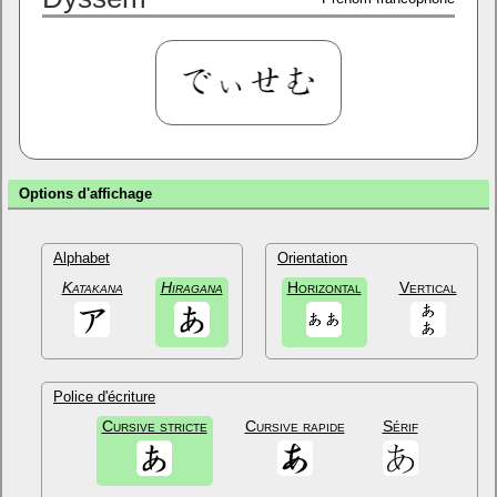
Options d'affichage
Alphabet
Orientation
Katakana
Hiragana
Horizontal
Vertical
Police d'écriture
Cursive stricte
Cursive rapide
Sérif