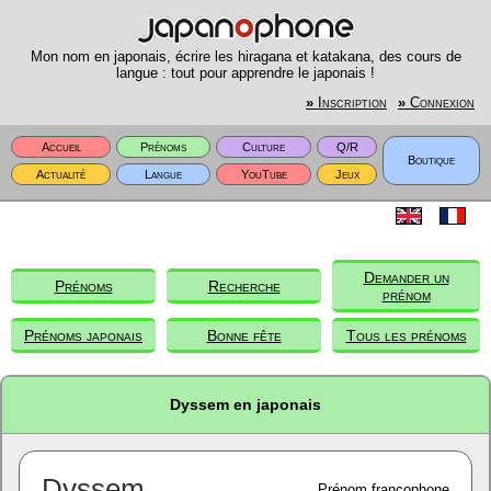
Mon nom en japonais, écrire les hiragana et katakana, des cours de
langue : tout pour apprendre le japonais !
»
Inscription
»
Connexion
Accueil
Prénoms
Culture
Q/R
Boutique
Actualité
Langue
YouTube
Jeux
Demander un
Prénoms
Recherche
prénom
Prénoms japonais
Bonne fête
Tous les prénoms
Dyssem en japonais
Dyssem
Prénom francophone