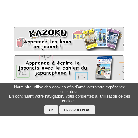
Notre site utilise des cookies afin d’améliorer votre expérience
utilisateur.
Sitemap
Top △
En continuant votre navigation, vous consentez à l'utilisation de ces
cookies.
Accueil
F.A.Q.
A propos du Japanophone
Mentions légales
Votre profil