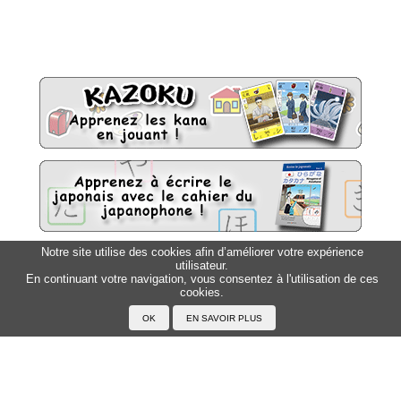
Notre site utilise des cookies afin d’améliorer votre expérience
utilisateur.
Sitemap
Top △
En continuant votre navigation, vous consentez à l'utilisation de ces
cookies.
Accueil
F.A.Q.
A propos du Japanophone
Mentions légales
Votre profil