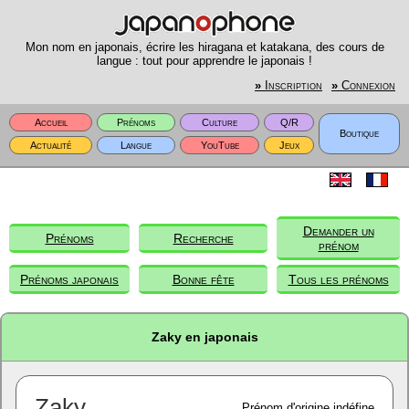
Mon nom en japonais, écrire les hiragana et katakana, des cours de
langue : tout pour apprendre le japonais !
»
Inscription
»
Connexion
Accueil
Prénoms
Culture
Q/R
Boutique
Actualité
Langue
YouTube
Jeux
Demander un
Prénoms
Recherche
prénom
Prénoms japonais
Bonne fête
Tous les prénoms
Zaky en japonais
Zaky
Prénom d'origine indéfine