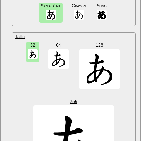
Sans-sérif
Crayon
Sumo
Taille
32
64
128
256