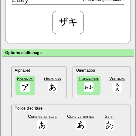
Options d'affichage
Alphabet
Orientation
Katakana
Hiragana
Horizontal
Vertical
Police d'écriture
Cursive stricte
Cursive rapide
Sérif