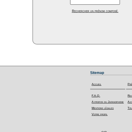
Rechercher un prénom composé.
Sitemap
Accueil
Pr
F.A.Q.
Rec
A propos du Japanophone
Ajo
Mentions légales
Tou
Votre profil