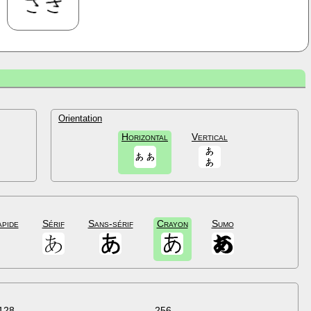
Orientation
Horizontal
Vertical
apide
Sérif
Sans-sérif
Crayon
Sumo
128
256