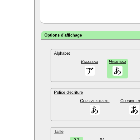
Options d'affichage
Alphabet
Katakana
Hiragana
Police d'écriture
Cursive stricte
Cursive r
Taille
32
64