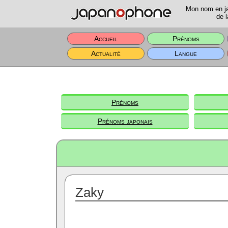
Mon nom en jap
de l
Accueil
Prénoms
Actualité
Langue
Prénoms
Prénoms japonais
Zaky