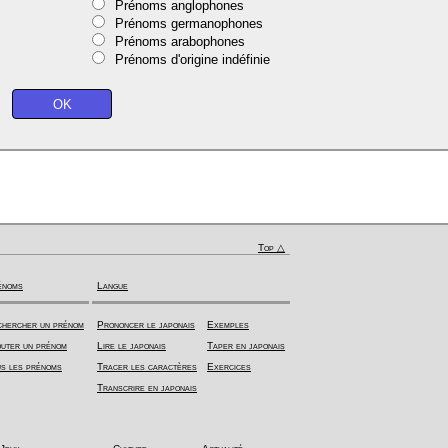
Prénoms anglophones
Prénoms germanophones
Prénoms arabophones
Prénoms d'origine indéfinie
Top △
énoms
Langue
hercher un prénom
Prononcer le japonais
Exemples
uter un prénom
Lire le japonais
Taper en japonais
s les prénoms
Tracer les caractères
Exercices
Transcrire en japonais