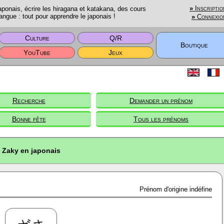
onais, écrire les hiragana et katakana, des cours
»
Inscriptio
angue : tout pour apprendre le japonais !
»
Connexio
Culture
Q/R
Boutique
YouTube
Jeux
Recherche
Demander un prénom
Bonne fête
Tous les prénoms
Zaky en japonais
Prénom d'origine indéfine