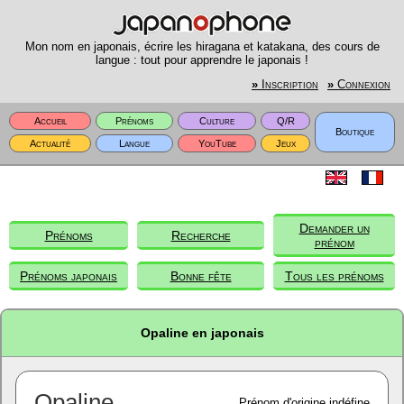
Mon nom en japonais, écrire les hiragana et katakana, des cours de
langue : tout pour apprendre le japonais !
»
Inscription
»
Connexion
Accueil
Prénoms
Culture
Q/R
Boutique
Actualité
Langue
YouTube
Jeux
Demander un
Prénoms
Recherche
prénom
Prénoms japonais
Bonne fête
Tous les prénoms
Opaline en japonais
Opaline
Prénom d'origine indéfine