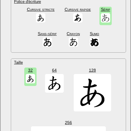
Police d'écriture
Cursive stricte
Cursive rapide
Sérif
Sans-sérif
Crayon
Sumo
Taille
32
64
128
256